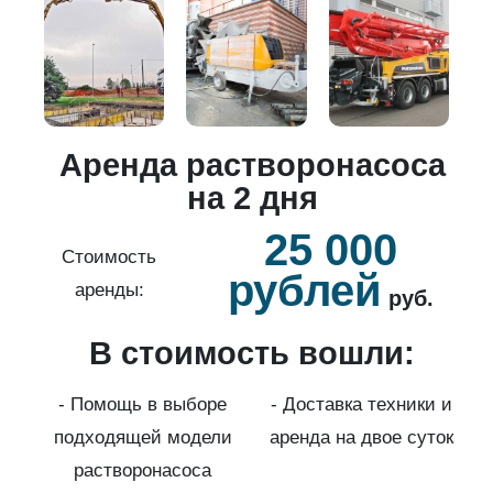
о
Аренда растворонасоса
й
на 2 дня
25 000
б.
Стоимость
рублей
аренды:
руб.
В стоимость вошли:
нды
с
- Помощь в выборе
- Доставка техники и
подходящей модели
аренда на двое суток
к)
растворонасоса